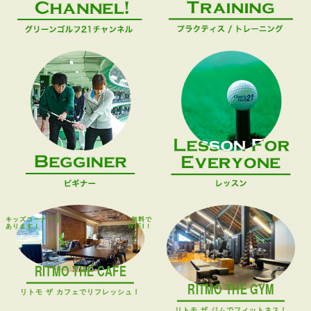
キッズコーナーも
無料で
あります！
WIFI！
RITMO THE CAFE
RITMO THE GYM
リトモ ザ カフェでリフレッシュ！
リトモ ザ ジムでフィットネス！