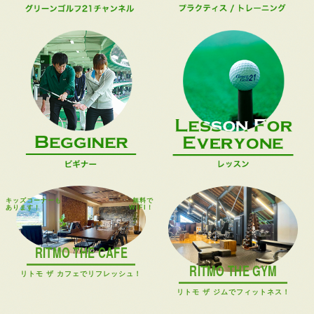
キッズコーナーも
無料で
あります！
WIFI！
RITMO THE CAFE
RITMO THE GYM
リトモ ザ カフェでリフレッシュ！
リトモ ザ ジムでフィットネス！