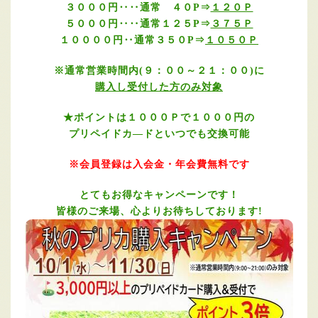
３０００円‥‥通常 ４０P⇒
１２０Ｐ
５０００円‥
‥通常１２５P⇒
３７５Ｐ
１００００円
‥通常３５０P⇒
１０５０Ｐ
※通常営業時間内(９：００～２１：００)に
購入し受付した方のみ対象
★ポイントは１０００Ｐで１０００円の
プリペイドカ―ドといつでも交換可能
※会員登録は入会金・年会費無料です
とてもお得なキャンペーンです！
皆様のご来場、心よりお待ちしております!